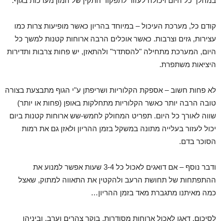
במהלך כל היום ויכולה לעזור לתפקוד התקין של המון מערכות בגוף.
קודם כל, מערכת העיכול – במיוחד בהריון כאשר מופיעות צרות כמו
עצירות, גזים וצרבות. כאשר אוכלים הרבה ארוחות קטנות למשך כל
היום, המערכת מתחילה "להסתדר" ולהתאזן, יש פחות צרבות ותדירות
היציאות משתפרת.
לא פחות חשוב – אספקת הקלוריות ושריפתן ע"י הגוף מתבצעת בצורה
טובה הרבה יותר כאשר הקלוריות מתחלקות באופן (פחות או יותר)
שווה לאורך כל היום. תפריט המחולק לחמש-שש ארוחות קטנות ביום
יכול לעזור בעלייה מתונה במשקל בזמן ההריון ולאזן גם את רמות
הסוכר בדם.
ודבר נוסף – אם דואגים לאכול כל 3-4 שעות אפשר למנוע את
ההתפתחות של תחושת הרעב ולהקטין את התאווה למתוק, שאצל
כמה מאיתנו מתגברת מאד בזמן ההריון…
לסיכום, דאגו לאכול ארוחות מסודרות, בוקר צהרים וערב, וביניהן