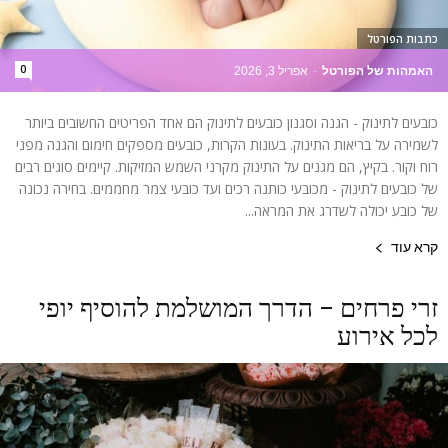
כתבות הפורטל
0
האמהות של הפורטל
-
אפריל 3, 2026
כובעים לתינוק - הגנה וסגנון כובעים לתינוק הם אחד הפריטים החשובים ביותר
לשמירה על בריאות התינוק. בעונות הקרות, כובעים מספקים חימום והגנה מפני
רוח וקור. בקיץ, הם מגנים על התינוק מקרני השמש המזיקות. קיימים סוגים רבים
של כובעים לתינוק - מכובעי כותנה רכים ועד כובעי צמר מחממים. בחירה נכונה
של כובע יכולה לשדרג את המראה...
קרא עוד
זרי פרחים – הדרך המושלמת להוסיף יופי
לכל אירוע