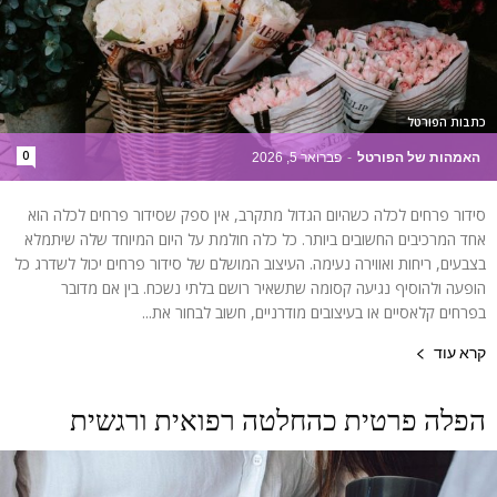
כתבות הפורטל
0
האמהות של הפורטל
-
פברואר 5, 2026
סידור פרחים לכלה כשהיום הגדול מתקרב, אין ספק שסידור פרחים לכלה הוא
אחד המרכיבים החשובים ביותר. כל כלה חולמת על היום המיוחד שלה שיתמלא
בצבעים, ריחות ואווירה נעימה. העיצוב המושלם של סידור פרחים יכול לשדרג כל
הופעה ולהוסיף נגיעה קסומה שתשאיר רושם בלתי נשכח. בין אם מדובר
בפרחים קלאסיים או בעיצובים מודרניים, חשוב לבחור את...
קרא עוד
הפלה פרטית כהחלטה רפואית ורגשית