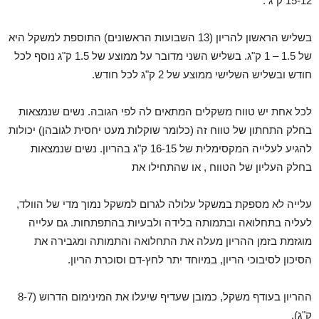
15-12 ק"ג .
בשליש הראשון להריון (13 השבועות הראשונים) התוספת למשקל היא
של 1.5 – 1 ק"ג. בשליש השני מדובר על ממוצע של 1.5 ק"ג נוסף לכל
חודש ובשליש השלישי ממוצע של 2 ק"ג לכל חודש.
לכל אחת יש טווח משקלים המתאים לה לפי הגובה. נשים שנמצאות
בחלק התחתון של טווח זה (כלומר שוקלות מעט יחסית לגובהן) יכולות
להגיע לעלייה המקסימלית של 16-15 ק"ג בהריון. נשים שנמצאות
בחלק העליון של הטווח , או שהתחילו את
עלייה לא מספקת במשקל עלולה לגרום למשקל נמוך מדי של הוולד,
לעליה בתחלואה ובתמותה בלידה ולבעיות בהתפתחות. גם עלייה
מוגזמת בזמן ההריון מעלה את התחלואה והתמותה ומגבירה את
הסיכון לסיבוכי הריון, במיוחד יתר לחץ-דם וסוכרת הריון.
ההריון בעודף משקל, כמובן שעדיף שיעלו את המינימום הדרוש (8-7
ק"ג).