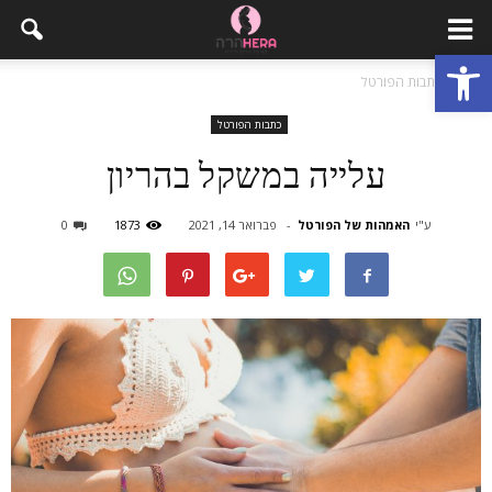
פתח סרגל נגישות
בית
כתבות הפורטל
כתבות הפורטל
עלייה במשקל בהריון
ע"י
האמהות של הפורטל
-
פברואר 14, 2021
1873
0