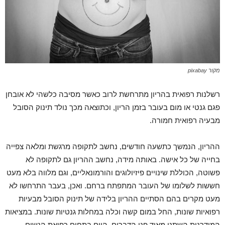
מקור pixabay
רשלנות רפואית בהריון מתרחשת לרוב כאשר מסיבה כלשהי לא אובחן
פגם גנטי או מום בעובר בזמן הריון, וכתוצאה מכך נולד תינוק הסובל
מבעיה רפואית חמורה.
ההריון, הנמשך כתשעה חודשים, נחשב לתקופה מרגשת ומלאה צפייה
בחייה של כל אישה. באותה מידה, נחשב ההריון גם לתקופה לא
פשוטה, הכוללת שינויים פיזיולוגים והורמונאליים, וגם מלווה בלא מעט
חששות לשלומו של העובר המתפתח ברחם. ואכן, בעבר התרחשו לא
מעט מקרים בהם הסתיים ההריון בלידה של תינוק הסובל מבעיות
רפואיות שונות, החל במום קשה וכלה במחלות גנטיות שונות. במציאות
המודרנית השתנו מאוד פני הדברים. היום בתחום רפואת הנשים