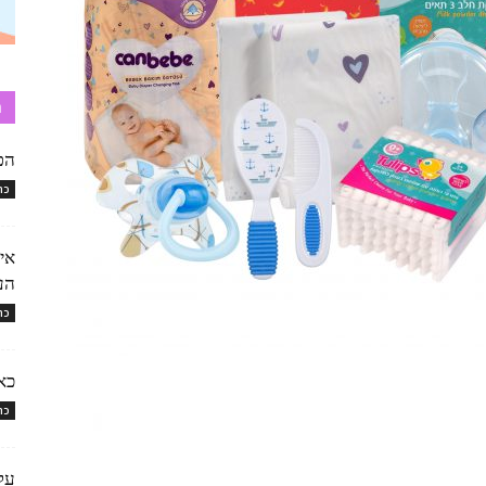
ח
הפ
כת
איך
הע
כת
כא
כת
על 