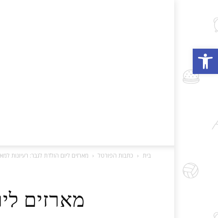
פתח סרגל נגישות
בית
כתבות הפורטל
מארזים ליום הולדת לגבר: רעיונות למא
מארזים ליו