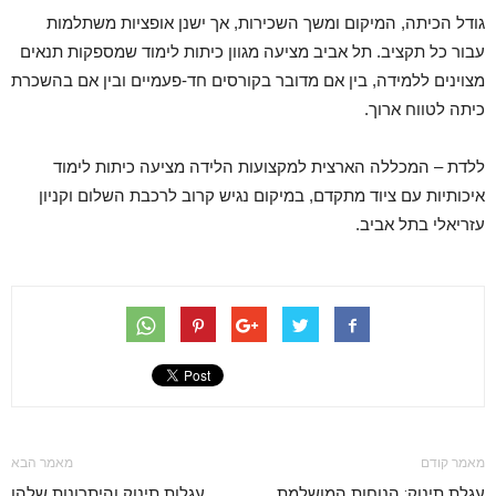
גודל הכיתה, המיקום ומשך השכירות, אך ישנן אופציות משתלמות
עבור כל תקציב. תל אביב מציעה מגוון כיתות לימוד שמספקות תנאים
מצוינים ללמידה, בין אם מדובר בקורסים חד-פעמיים ובין אם בהשכרת
כיתה לטווח ארוך.
ללדת – המכללה הארצית למקצועות הלידה מציעה כיתות לימוד
איכותיות עם ציוד מתקדם, במיקום נגיש קרוב לרכבת השלום וקניון
עזריאלי בתל אביב.
מאמר קודם
מאמר הבא
עגלת תינוק: הנוחות המושלמת
עגלות תינוק והיתרונות שלהן